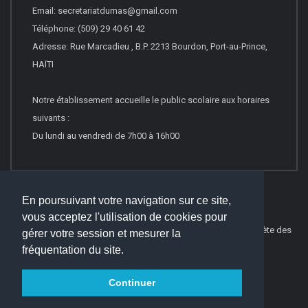
Email: secretariatdumas@gmail.com
Téléphone: (509) 29 40 61 42
Adresse: Rue Marcadieu , B.P. 2213 Bourdon, Port-au-Prince,
HAÏTI
Notre établissement accueille le public scolaire aux horaires
suivants :
Du lundi au vendredi de 7h00 à 16h00
En poursuivant votre navigation sur ce site,
vous acceptez l'utilisation de cookies pour
© 2016
Websco Innovations
-
Mentions Légales
-
Liste Complète des
gérer votre session et mesurer la
articles
fréquentation du site.
Continuer