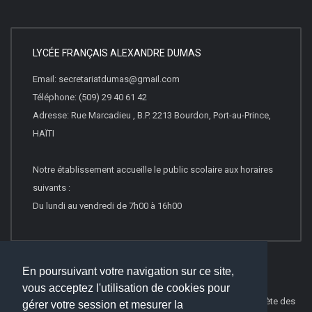
LYCÉE FRANÇAIS ALEXANDRE DUMAS
Email: secretariatdumas@gmail.com
Téléphone: (509) 29 40 61 42
Adresse: Rue Marcadieu , B.P. 2213 Bourdon, Port-au-Prince,
HAÏTI
Notre établissement accueille le public scolaire aux horaires
suivants :
Du lundi au vendredi de 7h00 à 16h00
En poursuivant votre navigation sur ce site,
vous acceptez l'utilisation de cookies pour
© 2016
Websco Innovations
-
Mentions Légales
-
Liste Complète des
gérer votre session et mesurer la