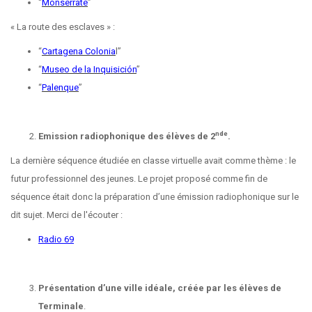
“
Monserrate
”
« La route des esclaves » :
“
Cartagena Colonia
l”
“
Museo de la Inquisición
”
“
Palenque
”
nde
Emission radiophonique des élèves de 2
.
La dernière séquence étudiée en classe virtuelle avait comme thème : le
futur professionnel des jeunes. Le projet proposé comme fin de
séquence était donc la préparation d’une émission radiophonique sur le
dit sujet. Merci de l'écouter :
Radio 69
Présentation d’une ville idéale, créée par les élèves de
Terminale
.