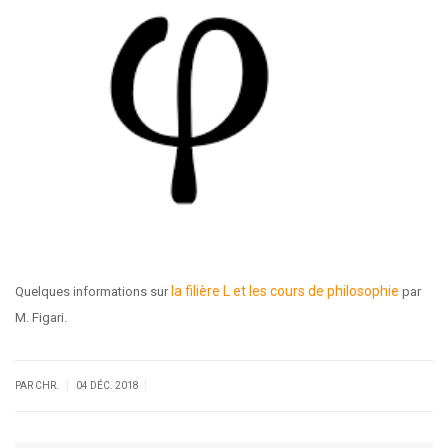
la filière L et les cours de philosophie
Quelques informations sur
par
M. Figari.
|
|
PAR CHR.
04 DÉC. 2018